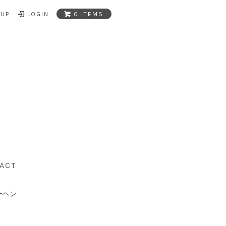
NUP
LOGIN
0 ITEMS
ACT
ーヘン