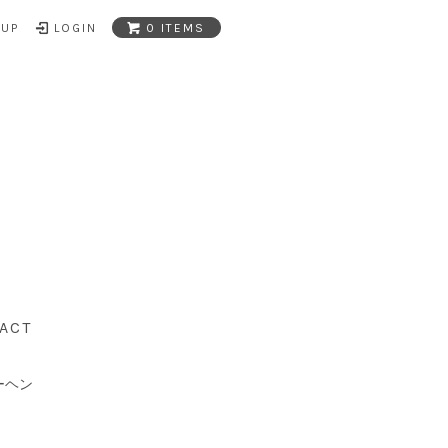
NUP
LOGIN
0 ITEMS
ACT
ーヘン