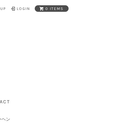
NUP
LOGIN
0 ITEMS
ACT
ーヘン