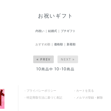
お祝いギフト
内祝い
|
結婚式
|
プチギフト
おすすめ順 |
価格順
|
新着順
« PREV
NEXT »
10
10-10
商品中
商品
プライバシーポリシー
カートを見る
特定商取引法に基づく表記
メルマガ登録・解除