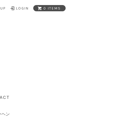
NUP
LOGIN
0 ITEMS
ACT
ーヘン